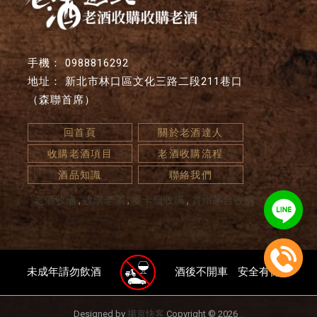
0988816292
新北市林口區文化三路二段211巷口
（森聯首席）
回首頁
關於老酒達人
收購老酒項目
老酒收購流程
酒品知識
聯絡我們
老酒收購
收購老酒
麥卡倫收購
貴州茅台收購
未成年請勿飲酒
酒後不開車
安全有保障
Designed by
揚京快客
Copyright © 2026
..