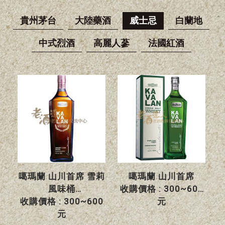
貴州茅台
大陸藥酒
威士忌
白蘭地
中式烈酒
高麗人蔘
法國紅酒
噶瑪蘭 山川首席 雪莉
噶瑪蘭 山川首席
風味桶
收購價格 : 300~600
收購價格 : 300~600
元
元