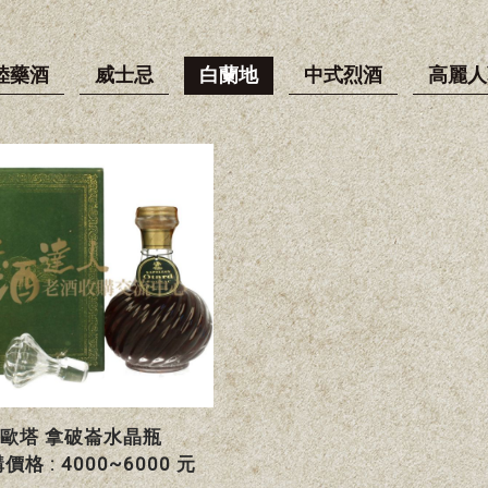
陸藥酒
威士忌
白蘭地
中式烈酒
高麗人
歐塔 拿破崙水晶瓶
價格 : 4000~6000 元