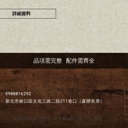
詳細資料
品項需完整
配件需齊全
0988816292
新北市林口區文化三路二段211巷口（森聯首席）
老酒收購
收購老酒
麥卡倫收購
貴州茅台收購